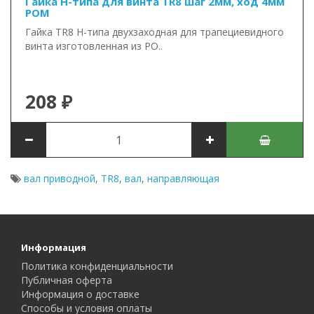
Гайка Н-типа для винта TR8 шаг 2мм, ход 4мм
POM
Гайка TR8 Н-типа двухзаходная для трапециевидного
винта изготовленная из PO..
208 ₽
вал приводной
,
TR8
,
вал
,
направляющая
Информация
Политика конфиденциальности
Публичная оферта
Информация о доставке
Способы и условия оплаты