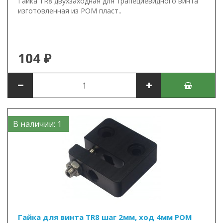
Гайка TR8 двухзаходная для трапециевидного винта
изготовленная из POM пласт..
104 ₽
В наличии: 1
Гайка для винта TR8 шаг 2мм, ход 4мм POM