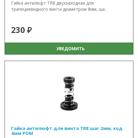
Гайка антилюфт TR8 двухзаходная для
трапециевидного винта диаметром 8мм, ша..
230 ₽
УВЕДОМИТЬ
Гайка антилюфт для винта TR8 шаг 2мм, ход
4мм POM