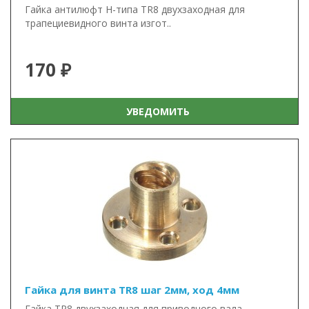
Гайка антилюфт Н-типа TR8 двухзаходная для
трапециевидного винта изгот..
170 ₽
УВЕДОМИТЬ
Гайка для винта TR8 шаг 2мм, ход 4мм
Гайка TR8 двухзаходная для приводного вала