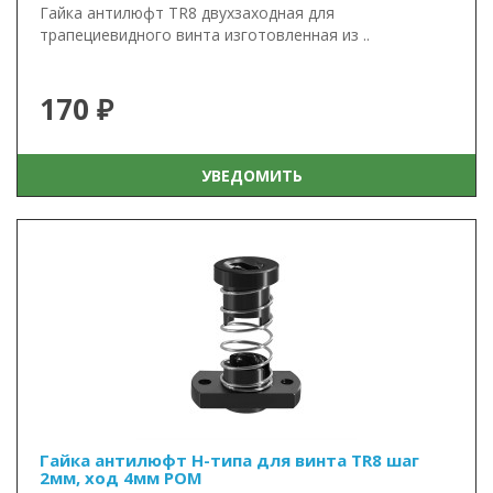
Гайка антилюфт TR8 двухзаходная для
трапециевидного винта изготовленная из ..
170 ₽
УВЕДОМИТЬ
Гайка антилюфт Н-типа для винта TR8 шаг
2мм, ход 4мм POM