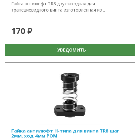
Гайка антилюфт TR8 двухзаходная для
трапециевидного винта изготовленная из ..
170 ₽
УВЕДОМИТЬ
Гайка антилюфт Н-типа для винта TR8 шаг
2мм, ход 4мм POM