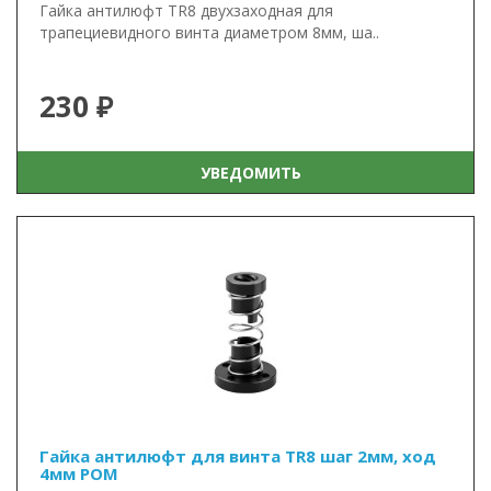
Гайка антилюфт TR8 двухзаходная для
трапециевидного винта диаметром 8мм, ша..
230 ₽
УВЕДОМИТЬ
Гайка антилюфт для винта TR8 шаг 2мм, ход
4мм POM