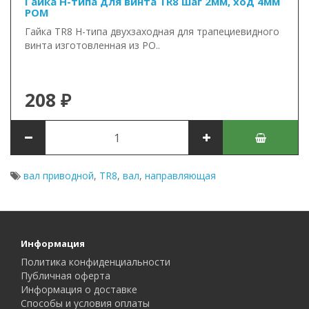
Гайка Н-типа для винта TR8 шаг 2мм, ход 4мм
POM
Гайка TR8 Н-типа двухзаходная для трапециевидного
винта изготовленная из PO..
208 ₽
вал приводной
,
TR8
,
вал
,
направляющая
Информация
Политика конфиденциальности
Публичная оферта
Информация о доставке
Способы и условия оплаты