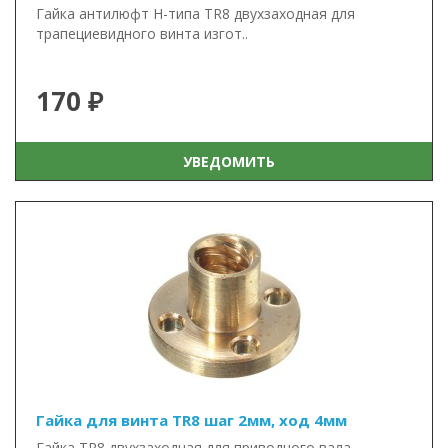
Гайка антилюфт Н-типа TR8 двухзаходная для
трапециевидного винта изгот..
170 ₽
УВЕДОМИТЬ
Гайка для винта TR8 шаг 2мм, ход 4мм
Гайка TR8 двухзаходная для приводного вала