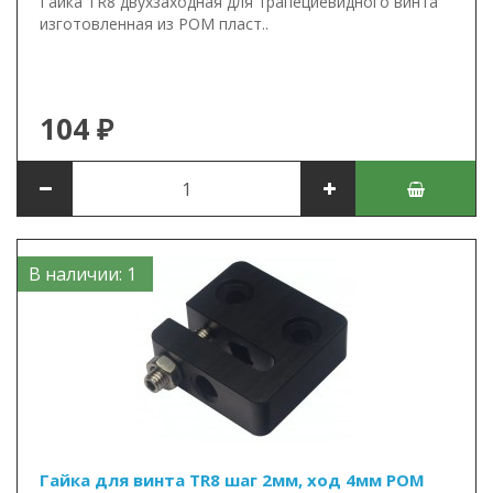
Гайка TR8 двухзаходная для трапециевидного винта
изготовленная из POM пласт..
104 ₽
В наличии: 1
Гайка для винта TR8 шаг 2мм, ход 4мм POM