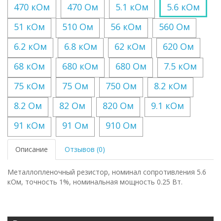
470 кОм
470 Ом
5.1 кОм
5.6 кОм
51 кОм
510 Ом
56 кОм
560 Ом
6.2 кОм
6.8 кОм
62 кОм
620 Ом
68 кОм
680 кОм
680 Ом
7.5 кОм
75 кОм
75 Ом
750 Ом
8.2 кОм
8.2 Ом
82 Ом
820 Ом
9.1 кОм
91 кОм
91 Ом
910 Ом
Описание
Отзывов (0)
Металлопленочный резистор, номинал сопротивления 5.6
кОм, точность 1%, номинальная мощность 0.25 Вт.